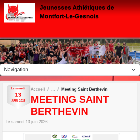
Panneau de gestion des cookies
Jeunesses Athlétiques de
Montfort-Le-Gesnois
Le
samedi
Accueil
Meeting Saint Berthevin
13
MEETING SAINT
JUIN
2026
BERTHEVIN
Le
samedi
13
juin
2026