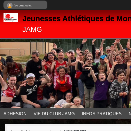
Panneau de gestion des cookies
Se connecter
Jeunesses Athlétiques de Mon
JAMG
ADHESION
VIE DU CLUB JAMG
INFOS PRATIQUES