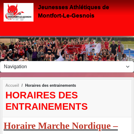
Panneau de gestion des cookies
Jeunesses Athlétiques de
Montfort-Le-Gesnois
Accueil
Horaires des entrainements
HORAIRES DES
ENTRAINEMENTS
Horaire Marche Nordique –