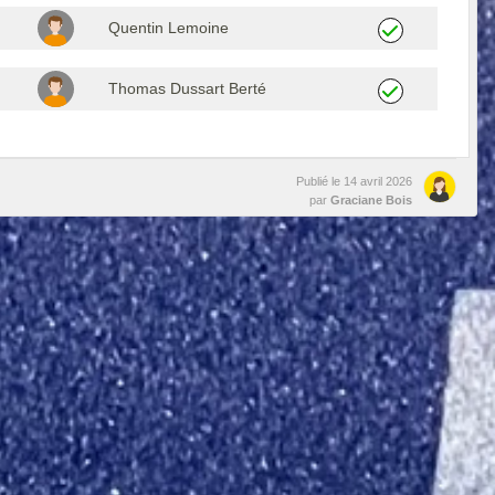
Quentin Lemoine
Thomas Dussart Berté
Publié le
14 avril 2026
par
Graciane Bois