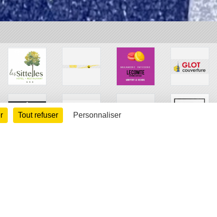
r
Tout refuser
Personnaliser
arte cookies
Gestion des cookies
s légales
Signaler un contenu inapproprié