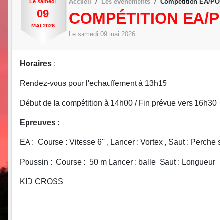
Accueil
Les évènements
Compétition EA/PO-
Le
samedi
09
COMPÉTITION EA/P
MAI
2026
Le
samedi
09
mai
2026
Horaires :
Rendez-vous pour l'echauffement à 13h15
Début de la compétition à 14h00 / Fin prévue vers 16h30
Epreuves :
EA : Course : Vitesse 6'' , Lancer : Vortex , Saut : Perche
Poussin : Course : 50 m Lancer : balle Saut : Longueur
KID CROSS