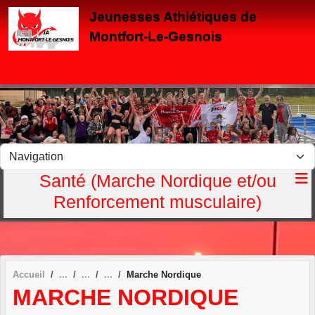
Panneau de gestion des cookies
Jeunesses Athlétiques de
Montfort-Le-Gesnois
Santé (Marche Nordique et/ou
Renforcement musculaire)
Accueil
Marche Nordique
MARCHE NORDIQUE