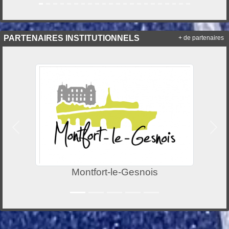
PARTENAIRES INSTITUTIONNELS
+ de partenaires
Précedent
Suiv
Montfort-le-Gesnois