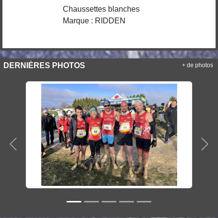
Chaussettes blanches
Marque : RIDDEN
DERNIÈRES PHOTOS
+ de photos
Précedent
Sui