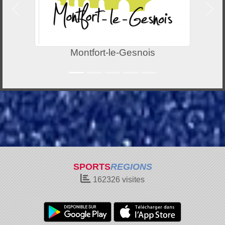
Précedent
Suiv
Sarthe
SPORTS
REGIONS
162326
visites