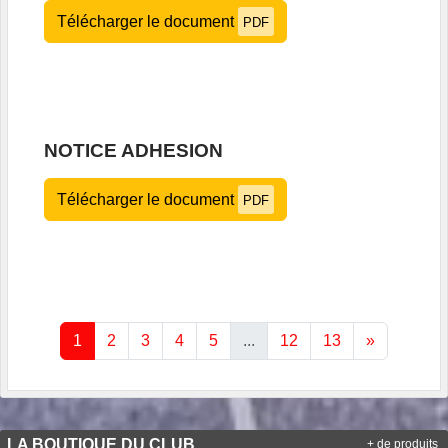
Télécharger le document
PDF
NOTICE ADHESION
Télécharger le document
PDF
1
2
3
4
5
...
12
13
»
LA BOUTIQUE DU CLUB
+ de produits