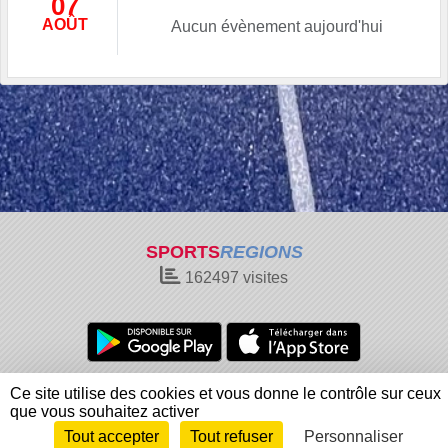
07
AOÛT
Aucun évènement aujourd'hui
SPORTS
REGIONS
162497
visites
Charte cookies
Gestion des cookies
Ce site utilise des cookies et vous donne le contrôle sur ceux
Informations légales
Signaler un contenu inapproprié
que vous souhaitez activer
Tout accepter
Tout refuser
Personnaliser
Envie de participer ?
Connexion