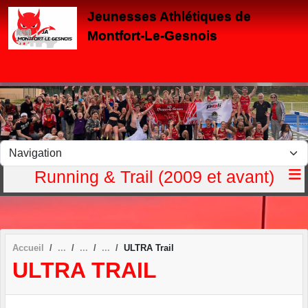
Panneau de gestion des cookies
Jeunesses Athlétiques de
Montfort-Le-Gesnois
Running & Trail (2009 et avant)
Accueil
ULTRA Trail
ULTRA TRAIL