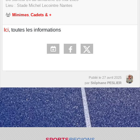
Lieu :
Stade Michel Lecointre
Nantes
Minimes
Cadets & +
Ici
, toutes les informations
Publié le
27 avril 2025
par
Stéphane PESLIER
SPORTS
REGIONS