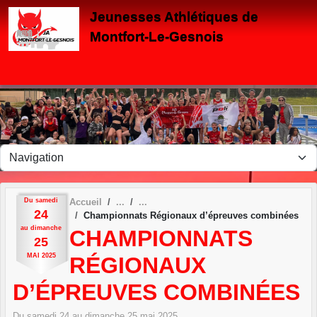
Panneau de gestion des cookies
Jeunesses Athlétiques de
Montfort-Le-Gesnois
Du
samedi
Accueil
24
Championnats Régionaux d’épreuves combinées
au
dimanche
CHAMPIONNATS
25
MAI
2025
RÉGIONAUX
D’ÉPREUVES COMBINÉES
Du
samedi
24
au
dimanche
25
mai
2025