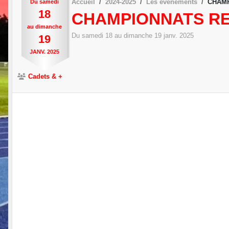
Accueil
2024-2025
Les évènements
CHAMP
Du
samedi
18
CHAMPIONNATS R
au
dimanche
Du
samedi
18
au
dimanche
19
janv.
2025
19
JANV.
2025
Cadets & +