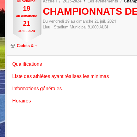
Accueil
2023-2024
Les évènements
Champi
Du
vendredi
19
CHAMPIONNATS DE 
au
dimanche
Du
vendredi
19
au
dimanche
21
juil.
2024
21
Lieu :
Stadium Municipal
81000
ALBI
JUIL.
2024
Cadets & +
Qualifications
Liste des athlètes ayant réalisés les minimas
Informations générales
Horaires