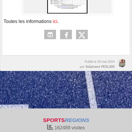
Toutes les informations
ici
.
Publié le
28 mai 2024
par
Stéphane PESLIER
SPORTS
REGIONS
162489
visites