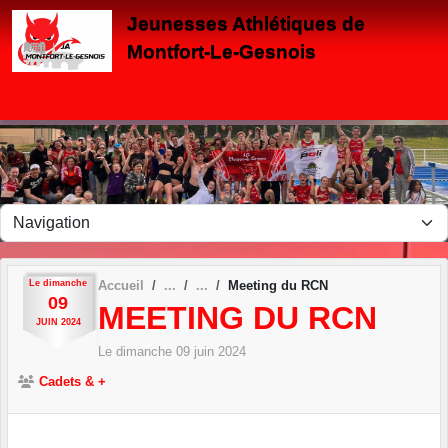
Panneau de gestion des cookies
Jeunesses Athlétiques de
Montfort-Le-Gesnois
Le
dimanche
Accueil
Meeting du RCN
09
MEETING DU RCN
JUIN
2024
Le
dimanche
09
juin
2024
Cadets & +