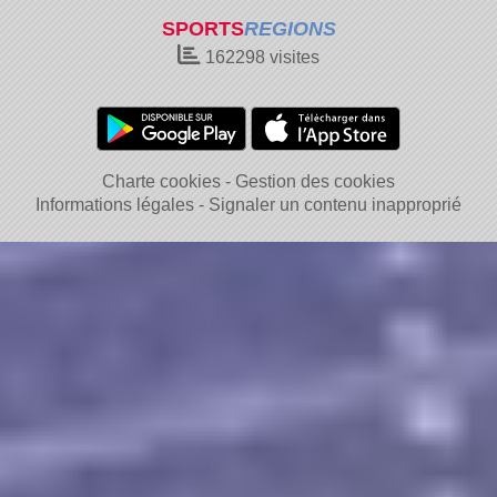
SPORTS
REGIONS
162298
visites
Charte cookies
Gestion des cookies
Informations légales
Signaler un contenu inapproprié