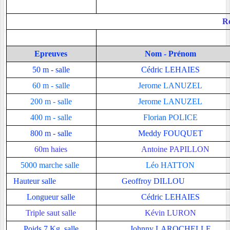
Re
Epreuves
Nom - Prénom
50 m - salle
Cédric LEHAIES
60 m - salle
Jerome LANUZEL
200 m - salle
Jerome LANUZEL
400 m - salle
Florian POLICE
800 m - salle
Meddy FOUQUET
60m haies
Antoine PAPILLON
5000 marche salle
Léo HATTON
Hauteur salle
Geoffroy DILLOU
Longueur salle
Cédric LEHAIES
Triple saut salle
Kévin LURON
Poids 7 Kg salle
Johnny LAROCHELLE